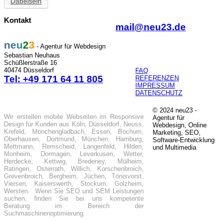
Dabeisein
Kontakt
mail@neu23.de
n
e
u
2
3
- Agentur für Webdesign
Sebastian Neuhaus
Schüßlerstraße 16
40474 Düsseldorf
FAQ
Tel: +49 171 64 11 805
REFERENZEN
IMPRESSUM
DATENSCHUTZ
© 2024 neu23 -
Wir erstellen mobile Webseiten im Responsive
Agentur für
Design für Kunden aus Köln, Düsseldorf, Neuss,
Webdesign, Online
Krefeld, Mönchengladbach, Essen, Bochum,
Marketing, SEO,
Oberhausen, Dortmund, München, Hamburg,
Software-Entwicklung
Mettmann, Remscheid, Langenfeld, Hilden,
und Multimedia
Monheim, Dormagen, Leverkusen, Wetter,
Herdecke, Kettwig, Bredeney, Mülheim,
Ratingen, Osterrath, Willich, Korschenbroich,
Grevenbroich, Bergheim, Jüchen, Tönisvorst,
Viersen, Kaiserswerth, Stockum, Golzheim,
Wersten. Wenn Sie SEO und SEM Leistungen
suchen, finden Sie bei uns kompetente
Beratung im Bereich der
Suchmaschinenoptimierung.