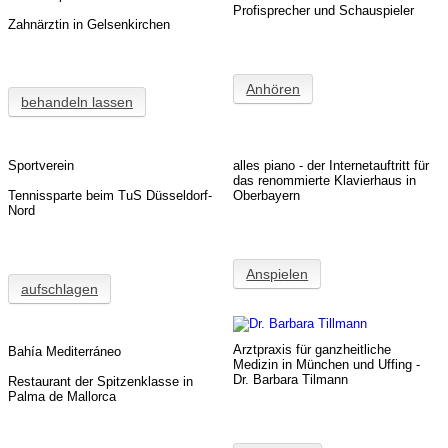
Profisprecher und Schauspieler
Zahnärztin in Gelsenkirchen
House Club
Anhören
behandeln lassen
Immobilien
Sportverein
alles piano - der Internetauftritt für
Beautylounge
das renommierte Klavierhaus in
Tennissparte beim TuS Düsseldorf-
Oberbayern
Nord
Disc Jockey
Anspielen
aufschlagen
Nanny Portal
Arztpraxis für ganzheitliche
Bahía Mediterráneo
Medizin in München und Uffing -
Dr. Barbara Tilmann
Restaurant der Spitzenklasse in
Büromöbel
Palma de Mallorca
Profisprecher