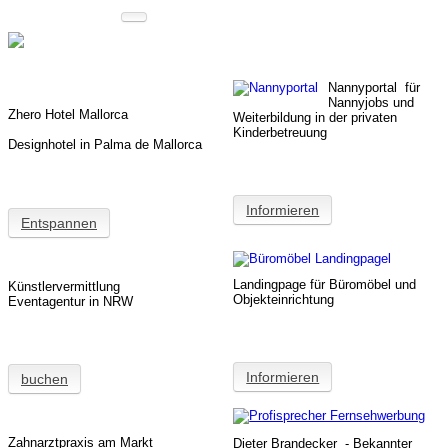
Agentur für Webdesign
Team
Referenzen
Nannyportal für
Webdesign & Programmierung
Nannyjobs und
Zhero Hotel Mallorca
Weiterbildung in der privaten
Kinderbetreuung
Designhotel in Palma de Mallorca
Hotel Mallorca
Informieren
Künstleragentur
Entspannen
Zahnärztin
Landingpage für Büromöbel und
Künstlervermittlung
Objekteinrichtung
Eventagentur in NRW
Sportverein
Informieren
buchen
TOP Restaurant
Zahnarztpraxis am Markt
Dieter Brandecker - Bekannter