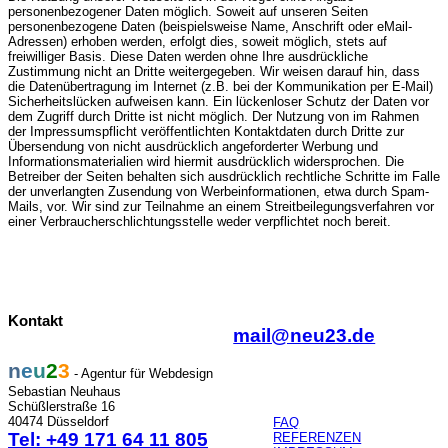
personenbezogener Daten möglich. Soweit auf unseren Seiten
personenbezogene Daten (beispielsweise Name, Anschrift oder eMail-
Adressen) erhoben werden, erfolgt dies, soweit möglich, stets auf
House Club
freiwilliger Basis. Diese Daten werden ohne Ihre ausdrückliche
Zustimmung nicht an Dritte weitergegeben. Wir weisen darauf hin, dass
die Datenübertragung im Internet (z.B. bei der Kommunikation per E-Mail)
Sicherheitslücken aufweisen kann. Ein lückenloser Schutz der Daten vor
dem Zugriff durch Dritte ist nicht möglich. Der Nutzung von im Rahmen
Immobilien
der Impressumspflicht veröffentlichten Kontaktdaten durch Dritte zur
Übersendung von nicht ausdrücklich angeforderter Werbung und
Informationsmaterialien wird hiermit ausdrücklich widersprochen. Die
Betreiber der Seiten behalten sich ausdrücklich rechtliche Schritte im Falle
Beautylounge
der unverlangten Zusendung von Werbeinformationen, etwa durch Spam-
Mails, vor. Wir sind zur Teilnahme an einem Streitbeilegungsverfahren vor
einer Verbraucherschlichtungsstelle weder verpflichtet noch bereit.
Disc Jockey
Kontakt
Nanny Portal
mail@neu23.de
n
e
u
2
3
- Agentur für Webdesign
Sebastian Neuhaus
Büromöbel
Schüßlerstraße 16
40474 Düsseldorf
FAQ
Tel: +49 171 64 11 805
REFERENZEN