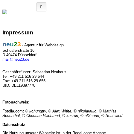
Agentur für Webdesign
Team
Referenzen
Impressum
Webdesign & Programmierung
n
e
u
2
3
- Agentur für Webdesign
Hotel Mallorca
Schüßlerstraße 16
D-40474 Düsseldorf
mail@neu23.de
Künstleragentur
Geschäftsführer: Sebastian Neuhaus
Tel: +49 211 516 29 644
Fax: +49 211 516 29 655
UID: DE119397770
Zahnärztin
Fotonachweis:
Sportverein
Fotolia.com
:
© kchungtw
,
© Alex White
,
© nikolarakic
,
© Mathias
Rosenthal
,
© Christian Hillebrand
,
© xurzon
,
© atScene
,
© Soul wind
Datenschutz
TOP Restaurant
Die Nutzung unserer Webseite ist in der Regel ohne Angabe