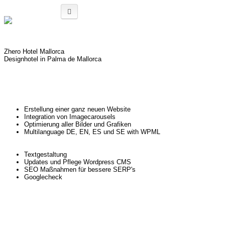
Agentur für Webdesign
Team
Referenzen
Zhero Hotel Mallorca
Webdesign & Programmierung
Designhotel in Palma de Mallorca
Hotel Mallorca
Erstellung einer ganz neuen Website
Integration von Imagecarousels
Optimierung aller Bilder und Grafiken
Multilanguage DE, EN, ES und SE with WPML
Textgestaltung
Künstleragentur
Updates und Pflege Wordpress CMS
SEO Maßnahmen für bessere SERP's
Googlecheck